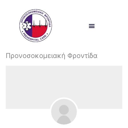
Μετάβαση
στο
περιεχόμενο
Προνοσοκομειακή Φροντίδα