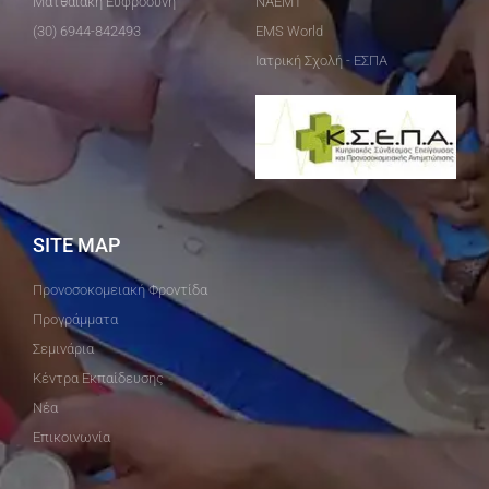
Ματθαιάκη Ευφροσύνη
ΝΑΕΜΤ
(30) 6944-842493
EMS World
Ιατρική Σχολή - ΕΣΠΑ
SITE MAP
Προνοσοκομειακή Φροντίδα
Προγράμματα
Σεμινάρια
Κέντρα Εκπαίδευσης
Νέα
Επικοινωνία