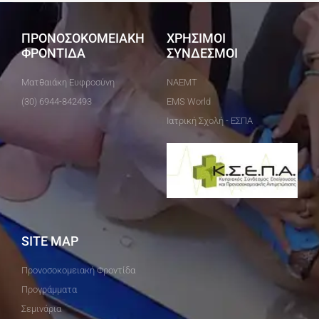
ΠΡΟΝΟΣΟΚΟΜΕΙΑΚΗ
ΧΡΗΣΙΜΟΙ
ΦΡΟΝΤΙΔΑ
ΣΥΝΔΕΣΜΟΙ
Ματθαιάκη Ευφροσύνη
ΝΑΕΜΤ
(30) 6944-842493
EMS World
Ιατρική Σχολή - ΕΣΠΑ
SITE MAP
Προνοσοκομειακή Φροντίδα
Προγράμματα
Σεμινάρια