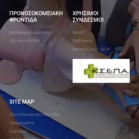
ΠΡΟΝΟΣΟΚΟΜΕΙΑΚΗ
ΧΡΗΣΙΜΟΙ
ΦΡΟΝΤΙΔΑ
ΣΥΝΔΕΣΜΟΙ
Ματθαιάκη Ευφροσύνη
ΝΑΕΜΤ
(30) 6944-842493
EMS World
Ιατρική Σχολή - ΕΣΠΑ
SITE MAP
Προνοσοκομειακή Φροντίδα
Προγράμματα
Σεμινάρια