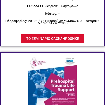
Γλώσσα Σεμιναρίου
: Ελληνόφωνο
Κόστος
: –
Πληροφορίες
: Ματθαιάκη Ευφροσύνη: 6944842493 – Νινιράκη
Μαρία: 6979621805
ΤΟ ΣΕΜΙΝΑΡΙΟ ΟΛΟΚΛΗΡΩΘΗΚΕ